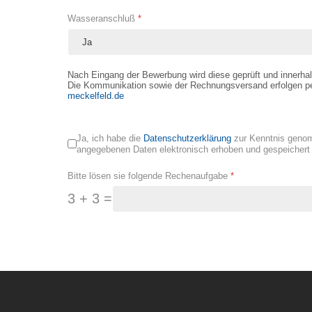
Wasseranschluß
*
Nach Eingang der Bewerbung wird diese geprüft und innerha
Die Kommunikation sowie der Rechnungsversand erfolgen pe
meckelfeld.de
Ja, ich habe die
Datenschutzerklärung
zur Kenntnis genom
angegebenen Daten elektronisch erhoben und gespeichert
Bitte lösen sie folgende Rechenaufgabe
*
3 + 3 =