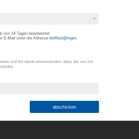
lb von 14 Tagen beantwortet.
r E-Mail unter der Adresse
dorffest@mgm-
men und bin damit einverstanden, dass die von mir
 werden.
abschicken