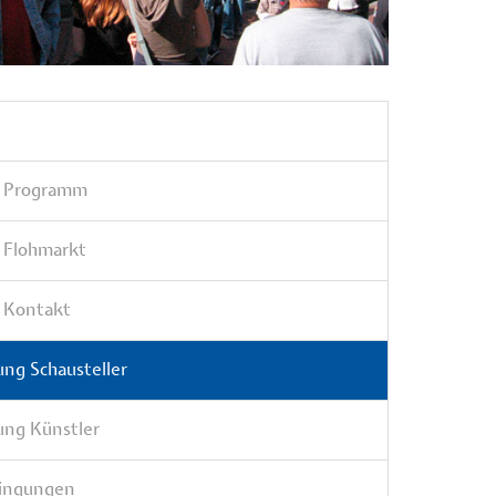
t Programm
t Flohmarkt
t Kontakt
ng Schausteller
ng Künstler
ingungen