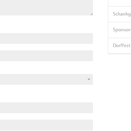
Schank
Sponso
Dorffest