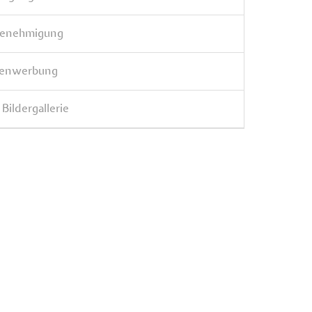
genehmigung
renwerbung
 Bildergallerie