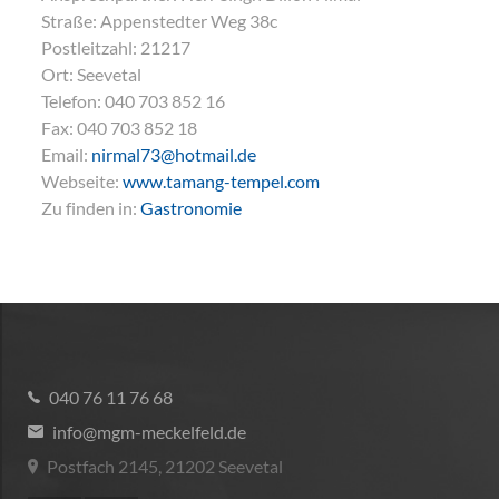
Straße:
Appenstedter Weg 38c
Postleitzahl:
21217
Ort:
Seevetal
Telefon:
040 703 852 16
Fax:
040 703 852 18
Email:
nirmal73@hotmail.de
Webseite:
www.tamang-tempel.com
Zu finden in:
Gastronomie
040 76 11 76 68
info@mgm-meckelfeld.de
Postfach 2145, 21202 Seevetal