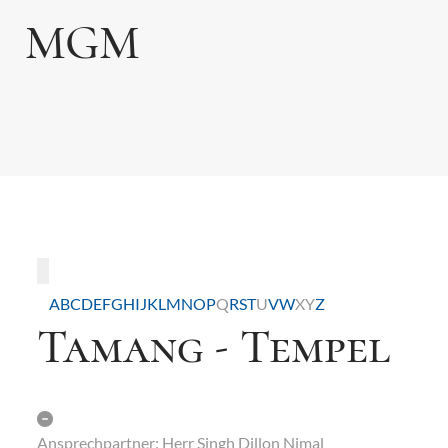
MGM
Toggle navigation
A
B
C
D
E
F
G
H
I
J
K
L
M
N
O
P
Q
R
S
T
U
V
W
X
Y
Z
Tamang - Tempel
Ansprechpartner:
Herr Singh Dillon Nimal