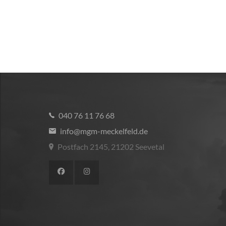
040 76 11 76 68
info@mgm-meckelfeld.de
Postfach 2145, 21202 Seevetal