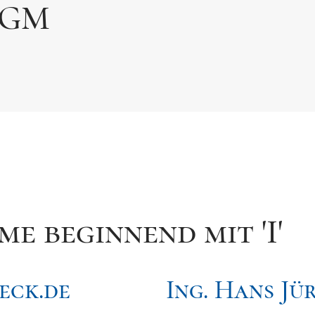
MGM
e beginnend mit 'I'
eck.de
Ing. Hans Jü