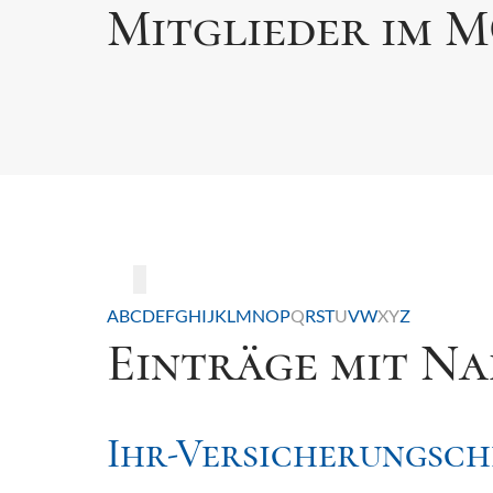
Mitglieder im 
Toggle navigation
A
B
C
D
E
F
G
H
I
J
K
L
M
N
O
P
Q
R
S
T
U
V
W
X
Y
Z
Einträge mit Nam
Ihr-Versicherungsch