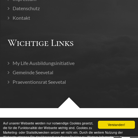
Datenschutz
Kontakt
Wichtige Links
My Life Ausbildungsinitiative
Gemeinde Seevetal
Praeventionsrat Seevetal
© 2026 Mittelstands- und Gewerbeverein Meckelfeld
Auf unserer Webseite werden nur notwendige Cookies gesetzt,
Verstanden!
die für die Funktionalität der Webseite wichtig sind. Cookies zu
Marketing- oder Statistikzwecken setzen wir nicht ein. Durch die weitere Nutzung der
Webseite stimmen Sie der Verwendung dieser Cookies zu. Weitere Informationen zu