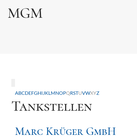
MGM
Toggle navigation
A
B
C
D
E
F
G
H
I
J
K
L
M
N
O
P
Q
R
S
T
U
V
W
X
Y
Z
Tankstellen
Marc Krüger GmbH