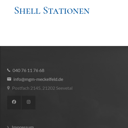
Shell Stationen
040 76 11 76 68
info@mgm-meckelfeld.de
Postfach 2145, 21202 Seevetal
Impressum