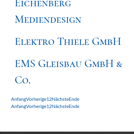
Eichenberg
Mediendesign
Elektro Thiele GmbH
EMS Gleisbau GmbH &
Co.
Anfang
Vorherige
1
2
Nächste
Ende
Anfang
Vorherige
1
2
Nächste
Ende