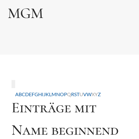
MGM
Toggle navigation
A
B
C
D
E
F
G
H
I
J
K
L
M
N
O
P
Q
R
S
T
U
V
W
X
Y
Z
Einträge mit
Name beginnend